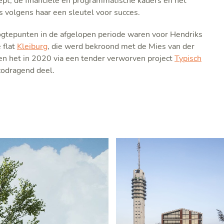
ept, de financiële en programmatische kaders en het
s volgens haar een sleutel voor succes.
gtepunten in de afgelopen periode waren voor Hendriks
 flat
Kleiburg
, die werd bekroond met de Mies van der
n het in 2020 via een tender verworven project
Typisch
icodragend deel.